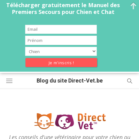
Télécharger gratuitement le Manuel des
Premiers Secours pour Chien et Chat
Skip
Blog du site Direct-Vet.be
to
content
Les conseils d'une vétérinaire pour votre chien ou