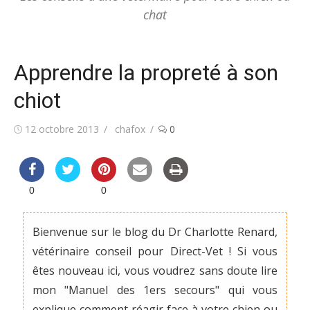
chat
Apprendre la propreté à son
chiot
Posted
Author
12 octobre 2013
chafox
0
on
0
0
Bienvenue sur le blog du Dr Charlotte Renard,
vétérinaire conseil pour Direct-Vet ! Si vous
êtes nouveau ici, vous voudrez sans doute lire
mon "Manuel des 1ers secours" qui vous
explique comment réagir face à votre chien ou