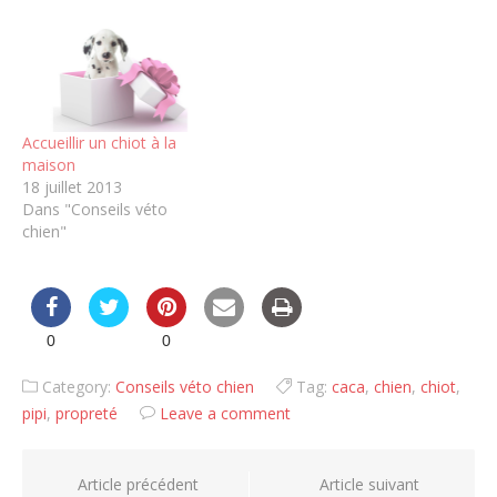
Accueillir un chiot à la
maison
18 juillet 2013
Dans "Conseils véto
chien"
0
0
Category:
Conseils véto chien
Tag:
caca
,
chien
,
chiot
,
pipi
,
propreté
Leave a comment
Navigation
Article précédent
Article suivant