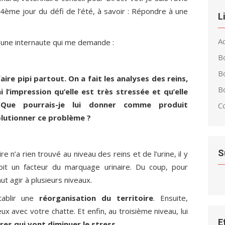
 4ème jour du défi de l’été, à savoir : Répondre à une
L
Ac
 d’une internaute qui me demande :
B
B
faire pipi partout. On a fait les analyses des reins,
Bo
i l’impression qu’elle est très stressée et qu’elle
 Que pourrais-je lui donner comme produit
C
lutionner ce problème ?
S
re n’a rien trouvé au niveau des reins et de l’urine, il y
oit un facteur du marquage urinaire. Du coup, pour
ut agir à plusieurs niveaux.
établir une
réorganisation du territoire
. Ensuite,
eux avec votre chatte. Et enfin, au troisième niveau, lui
E
es qui vont diminuer le stress
.