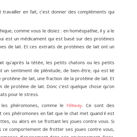
t travailler en fait, c’est donner des compléments qui
hique, comme vous le disiez : en homéopathie, il y a le
ui est un médicament qui est basé sur des protéines
ines de lait. Et ces extraits de protéines de lait ont un
t qu’après la tétée, les petits chatons ou les petits
nt un sentiment de plénitude, de bien-être, qui est lié
protéine de lait, une fraction de la protéine de lait. Et
on de protéine de lait. Donc c’est quelque chose qu’on
ats pour le stress.
er les phéromones, comme le
Féliway
. Ce sont des
 ces phéromones en fait que le chat met quand il est
ttes, ou alors en se frottant les joues contre vous. Si
us ce comportement de frotter ses joues contre vous,
héromones d’apaisement dans son environement. Donc,