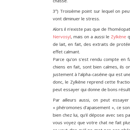
chasse.
3º) Troisième point sur lequel on peu
vont diminuer le stress.
Alors il n’existe pas que de l’homéopat
Nervosyl
, mais on a aussi le
Zylkène
q
de lait, en fait, des extraits de proté
effet calmant.
Parce qu’on s’est rendu compte en fai
chiens en fait, sont bien calmes, ils o
justement à l’alpha-caséine qui est une 
donc, le Zylkène reprend cette fracti
peut essayer qui donne de bons résult
Par ailleurs aussi, on peut essay
« phéromones d’apaisement », ce sont
bien chez lui, qu’il dépose avec ses pa
vous voyez que votre chat ne fait pl
ça veut dire qu’il ne met pas ses p