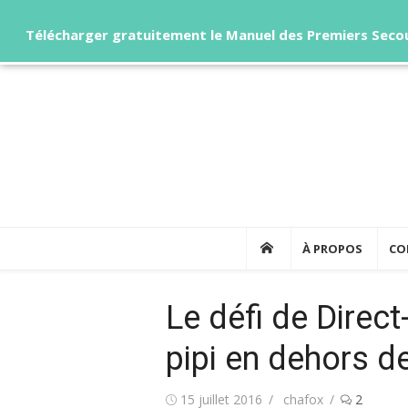
Télécharger gratuitement le Manuel des Premiers Secou
Skip
to
content
À PROPOS
CO
Le défi de Direct
pipi en dehors de 
Posted
Author
15 juillet 2016
chafox
2