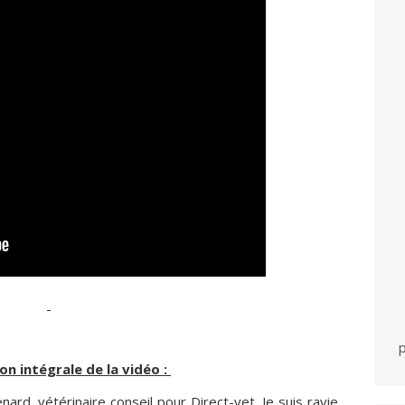
p
on intégrale de la vidéo :
ard, vétérinaire conseil pour Direct-vet. Je suis ravie