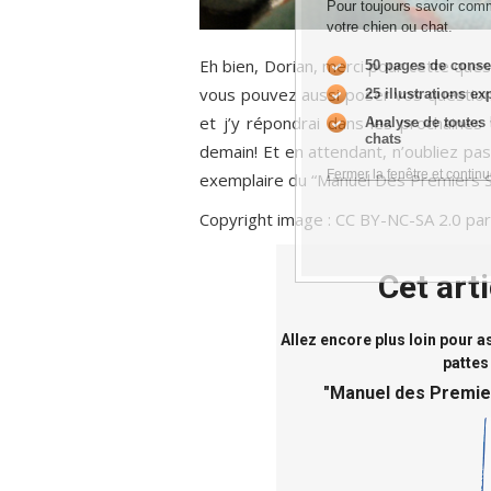
Pour toujours savoir comm
votre chien ou chat.
Eh bien, Dorian, merci pour cette quest
50 pages de conse
vous pouvez aussi poser vos questions
25 illustrations ex
et j’y répondrai dans les prochaines 
Analyse de toutes 
chats
demain! Et en attendant, n’oubliez pas
Fermer la fenêtre et continu
exemplaire du “Manuel Des Premiers Se
Copyright image : CC BY-NC-SA 2.0 par
Cet art
Allez encore plus loin pour 
pattes
"
Manuel des Premie