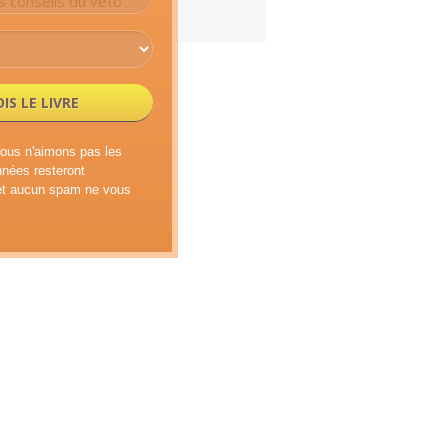
s conseils du véto
OIS LE LIVRE
us n'aimons pas les
nées resteront
 et aucun spam ne vous