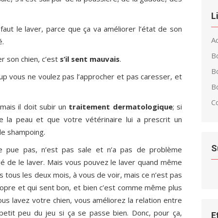
L
l faut le laver, parce que ça va améliorer l’état de son
Ac
é.
B
r son chien, c’est
s’il sent mauvais
.
B
oup vous ne voulez pas l’approcher et pas caresser, et
Bo
C
mais il doit subir un
traitement dermatologique
; si
 la peau et que votre vétérinaire lui a prescrit un
c le shampoing.
S
 ne pue pas, n’est pas sale et n’a pas de problème
gé de le laver. Mais vous pouvez le laver quand même
is tous les deux mois, à vous de voir, mais ce n’est pas
 propre et qui sent bon, et bien c’est comme même plus
ous lavez votre chien, vous améliorez la relation entre
 petit peu du jeu si ça se passe bien. Donc, pour ça,
E