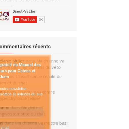
ommentaires récents
élanie Muller
dans
Ma chienne va
ratuit du Manuel des
ttre bas : les conseils du véto
urs pour Chiens et
sa
dans
L’insuffisance rénale du
Chats
ien et du chat
notre newsletter :
ris
dans
Du nouveau contre
 promos et astuces du site
hyperthyroïdie féline!
anon
dans
Gingivite et
ingivostomatite du chat
ni
dans
Ma chienne va mettre bas :