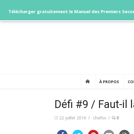
secours pour chiens et chats
Télécharger gratuitement le Manuel des Premiers Secou
Skip
to
content
À PROPOS
CO
Défi #9 / Faut-il 
Posted
Author
22 juillet 2016
chafox
0
on