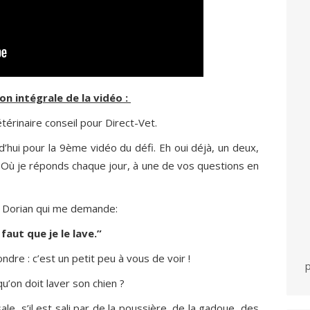
on intégrale de la vidéo :
étérinaire conseil pour Direct-Vet.
d’hui pour la 9ème vidéo du défi. Eh oui déjà, un deux,
euf! Où je réponds chaque jour, à une de vos questions en
de Dorian qui me demande:
l faut que je le lave.”
ondre : c’est un petit peu à vous de voir !
p
qu’on doit laver son chien ?
sale, s’il est sali par de la poussière, de la gadoue, des