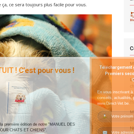
ça, ce sera toujours plus facile pour vous.
C
M
Téléchargement g
UIT ! C'est pour vous !
me
Premiers seco
Li
ch
En vous inscrivant à 
Ch
conseils, actualités,
l’
www.Direct-Vet.be.
M
g
 la première édition de notre "MANUEL DES
Ni
OUR CHATS ET CHIENS".