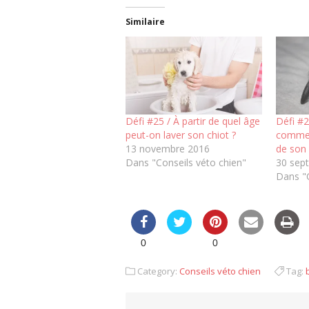
Similaire
Défi #25 / À partir de quel âge
Défi #2
peut-on laver son chiot ?
comment
13 novembre 2016
de son 
Dans "Conseils véto chien"
30 sep
Dans "C
0
0
Category:
Conseils véto chien
Tag: