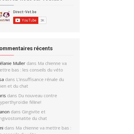
ommentaires récents
élanie Muller
dans
Ma chienne va
ratuit du Manuel des
ttre bas : les conseils du véto
urs pour Chiens et
sa
dans
L’insuffisance rénale du
Chats
ien et du chat
notre newsletter :
ris
dans
Du nouveau contre
 promos et astuces du site
hyperthyroïdie féline!
anon
dans
Gingivite et
ingivostomatite du chat
ni
dans
Ma chienne va mettre bas :