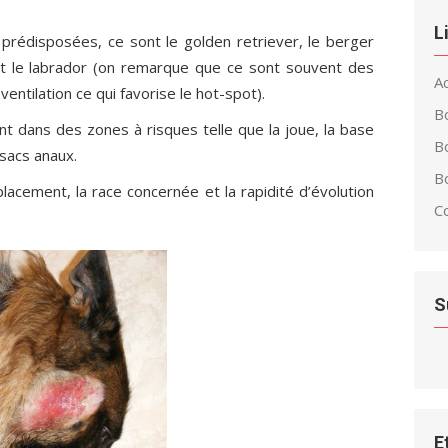
L
 prédisposées, ce sont le golden retriever, le berger
y et le labrador (on remarque que ce sont souvent des
Ac
entilation ce qui favorise le hot-spot).
B
nt dans des zones à risques telle que la joue, la base
B
sacs anaux.
Bo
lacement, la race concernée et la rapidité d’évolution
C
S
E