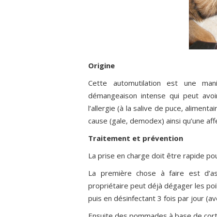
Origine
Cette automutilation est une man
démangeaison intense qui peut avoir
l’allergie (à la salive de puce, alimen
C'est GRAT
cause (gale, demodex) ainsi qu’une aff
Traitement et prévention
La prise en charge doit être rapide pou
La première chose à faire est d’as
propriétaire peut déjà dégager les poil
puis en désinfectant 3 fois par jour (a
Découvrez en exclusivité
PREMIERS SECOURS P
Ensuite des pommades à base de corti