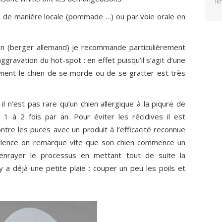
le
ent réagir face aux situations d'urgence avec
ra de manière locale (pommade …) ou par voie orale en
ils
plicatives
n (berger allemand) je recommande particulièrement
JE REÇ
les situations d'urgence pour les chiens et
’aggravation du hot-spot : en effet puisqu’il s’agit d’une
ment le chien de se morde ou de se gratter est très
Comme vous, no
er la lecture du blog.
spams. Vos don
confidentielles
l n’est pas rare qu’un chien allergique à la piqure de
sera envoyé.
1 à 2 fois par an. Pour éviter les récidives il est
ntre les puces avec un produit à l’efficacité reconnue
périence on remarque vite que son chien commence un
enrayer le processus en mettant tout de suite la
 y a déjà une petite plaie : couper un peu les poils et