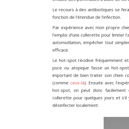
Pour toujours savoir comm
votre chien ou chat.
Le recours à des antibiotiques se fe
fonction de l’étendue de l’infection.
50 pages de conse
25 illustrations ex
Par expérience avec mon propre chie
Analyse de toutes 
l’emploi d’une collerette pour limiter l
chats
automutilation, empêcher tout simple
Fermer la fenêtre et continu
efficace.
Le hot-spot récidive fréquemment et i
puce ou atopique fasse un hot-spot 
important de bien traiter son chien co
(comme
ceux-là
). Ensuite avec l’ex
hot-spot, on peut donc facilement 
collerette pour quelques jours et s’il
désinfecter localement.