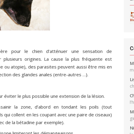
C
ière pour le chien d’atténuer une sensation de
 plusieurs origines. La cause la plus fréquente est
M
taire ou atopie), des parasites peuvent aussi être mis en
Téléchargement g
UIT ! C'est pour vous !
me
Premiers seco
ection des glandes anales (entre-autres …).
Li
ch
En vous inscrivant à 
Ch
r éviter le plus possible une extension de la lésion.
conseils, actualités,
l’
www.Direct-Vet.be.
sainir la zone, d’abord en tondant les poils (tout
M
s qui collent en les coupant avec une paire de ciseaux)
g
vec de la bétadine par exemple).
 la première édition de notre "MANUEL DES
Ni
OUR CHATS ET CHIENS".
sone limiteront les démangeaisons.