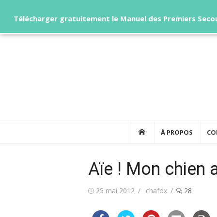
Télécharger gratuitement le Manuel des Premiers Secou
Skip
to
content
À PROPOS
CO
Aïe ! Mon chien a
Posted
Author
25 mai 2012
chafox
28
on