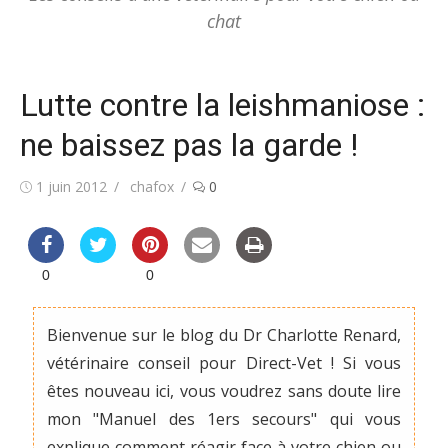
chat
Lutte contre la leishmaniose :
ne baissez pas la garde !
Posted
Author
1 juin 2012
chafox
0
on
0
0
Bienvenue sur le blog du Dr Charlotte Renard,
vétérinaire conseil pour Direct-Vet ! Si vous
êtes nouveau ici, vous voudrez sans doute lire
mon "Manuel des 1ers secours" qui vous
explique comment réagir face à votre chien ou