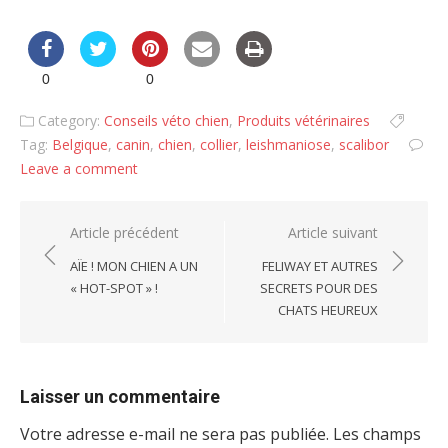
0
0
Category:
Conseils véto chien
,
Produits vétérinaires
Tag:
Belgique
,
canin
,
chien
,
collier
,
leishmaniose
,
scalibor
Leave a comment
Navigation
Article précédent
Article suivant
de
AÏE ! MON CHIEN A UN
FELIWAY ET AUTRES
« HOT-SPOT » !
SECRETS POUR DES
l’article
CHATS HEUREUX
Laisser un commentaire
Votre adresse e-mail ne sera pas publiée.
Les champs