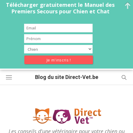
Télécharger gratuitement le Manuel des
Premiers Secours pour Chien et Chat
Skip
Blog du site Direct-Vet.be
to
content
Les conseils d'une vétérinaire pour votre chien ou