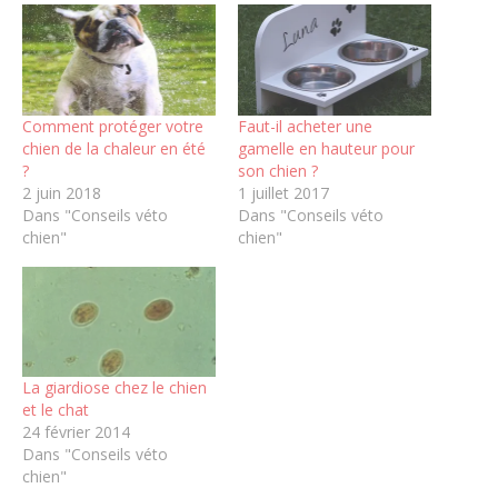
Comment protéger votre
Faut-il acheter une
chien de la chaleur en été
gamelle en hauteur pour
?
son chien ?
2 juin 2018
1 juillet 2017
Dans "Conseils véto
Dans "Conseils véto
chien"
chien"
La giardiose chez le chien
et le chat
24 février 2014
Dans "Conseils véto
chien"