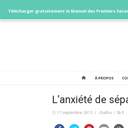
Télécharger gratuitement le Manuel des Premiers Secou
Skip
to
content
À PROPOS
CO
L’anxiété de sép
Posted
Author
17 septembre 2013
chafox
1
on