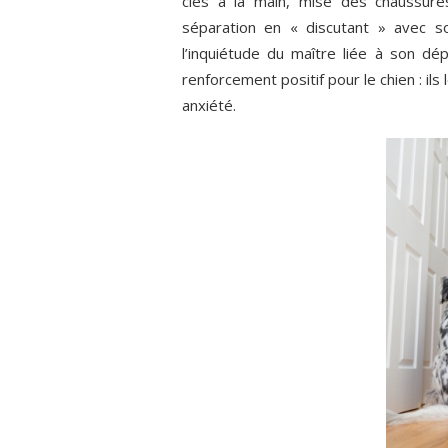
clés à la main, mise des chaussure
séparation en « discutant » avec so
l’inquiétude du maître liée à son d
renforcement positif pour le chien : il
anxiété.