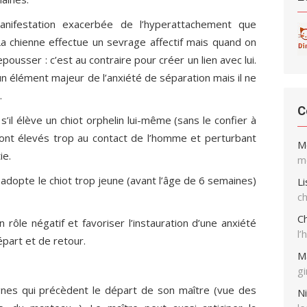
anifestation exacerbée de l’hyperattachement que
La chienne effectue un sevrage affectif mais quand on
pousser : c’est au contraire pour créer un lien avec lui.
n élément majeur de l’anxiété de séparation mais il ne
.
C
s’il élève un chiot orphelin lui-même (sans le confier à
sont élevés trop au contact de l’homme et perturbant
M
ie.
me
il adopte le chiot trop jeune (avant l’âge de 6 semaines)
Li
ch
Ch
rôle négatif et favoriser l’instauration d’une anxiété
l’
épart et de retour.
M
g
gnes qui précèdent le départ de son maître (vue des
Ni