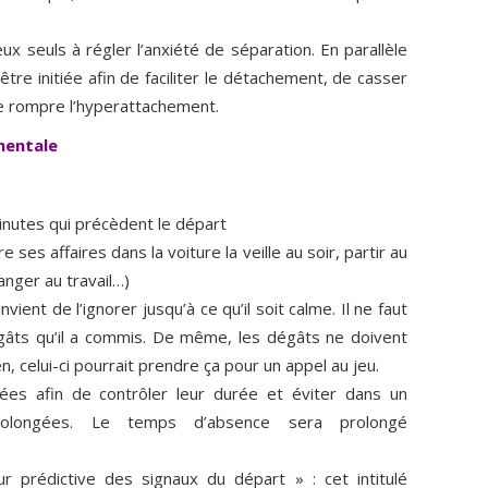
x seuls à régler l’anxiété de séparation. En parallèle
re initiée afin de faciliter le détachement, de casser
de rompre l’hyperattachement.
mentale
inutes qui précèdent le départ
 ses affaires dans la voiture la veille au soir, partir au
anger au travail…)
convient de l’ignorer jusqu’à ce qu’il soit calme. Il ne faut
gâts qu’il a commis. De même, les dégâts ne doivent
, celui-ci pourrait prendre ça pour un appel au jeu.
iées afin de contrôler leur durée et éviter dans un
olongées. Le temps d’absence sera prolongé
r prédictive des signaux du départ » : cet intitulé