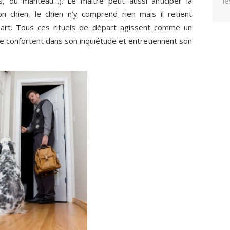
s, du manteau…). Le maître peut aussi anticiper la
le
n chien, le chien n’y comprend rien mais il retient
épart. Tous ces rituels de départ agissent comme un
s le confortent dans son inquiétude et entretiennent son