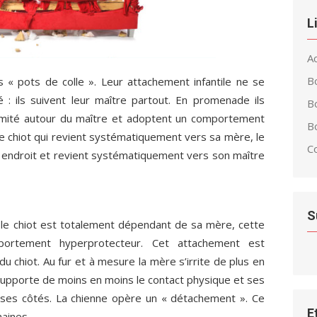
L
Ac
B
 « pots de colle ». Leur attachement infantile ne se
 ils suivent leur maître partout. En promenade ils
B
limité autour du maître et adoptent un comportement
Bo
le chiot qui revient systématiquement vers sa mère, le
C
un endroit et revient systématiquement vers son maître
S
le chiot est totalement dépendant de sa mère, cette
mportement hyperprotecteur. Cet attachement est
 chiot. Au fur et à mesure la mère s’irrite de plus en
 supporte de moins en moins le contact physique et ses
 à ses côtés. La chienne opère un « détachement ». Ce
E
aines.